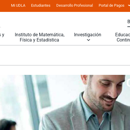
Mi UDLA
Estudiantes
Desarrollo Profesional
Portal de Pagos
 y
Instituto de Matemática,
Investigación
Educac
Física y Estadística
Conti