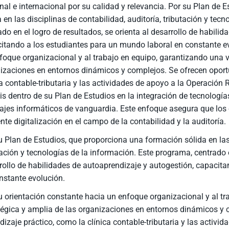
nal e internacional por su calidad y relevancia. Por su Plan de
a en las disciplinas de contabilidad, auditoría, tributación y tec
ado en el logro de resultados, se orienta al desarrollo de habili
itando a los estudiantes para un mundo laboral en constante ev
foque organizacional y al trabajo en equipo, garantizando una v
izaciones en entornos dinámicos y complejos. Se ofrecen oport
ca contable-tributaria y las actividades de apoyo a la Operación R
is dentro de su Plan de Estudios en la integración de tecnología
ajes informáticos de vanguardia. Este enfoque asegura que los 
ente digitalización en el campo de la contabilidad y la auditoría.
u Plan de Estudios, que proporciona una formación sólida en las 
tación y tecnologías de la información. Este programa, centrado e
rollo de habilidades de autoaprendizaje y autogestión, capacit
nstante evolución.
u orientación constante hacia un enfoque organizacional y al tr
tégica y amplia de las organizaciones en entornos dinámicos y
dizaje práctico, como la clínica contable-tributaria y las activ