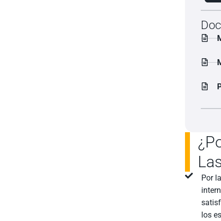
Doc
M
M
P
¿Po
La
Por l
inter
satis
los e