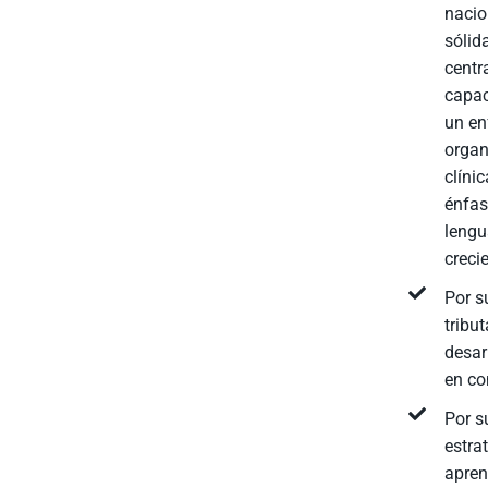
nacio
sólid
centr
capac
un en
organ
clíni
énfas
lengu
creci
Por s
tribu
desar
en co
Por s
estra
apren