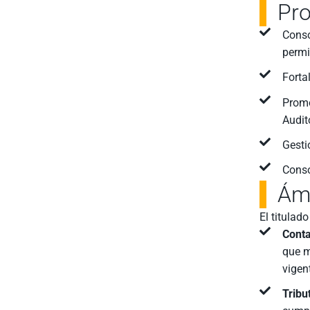
Pro
Conso
permi
Forta
Promo
Audit
Gesti
Conso
Ámb
El titulad
Conta
que m
vigen
Tribu