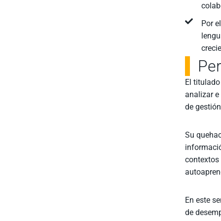
colab
Por e
lengu
creci
Per
El titulad
analizar e
de gestión
Su quehace
informació
contextos 
autoaprend
En este se
de desempe