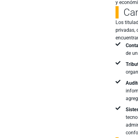
y económi
Ca
Los titula
privadas, 
encuentra
Conta
de un
Tribu
organ
Audit
infor
agreg
Siste
tecno
admin
confo