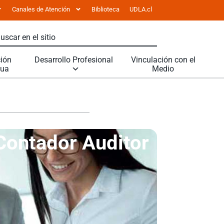
Canales de Atención
Biblioteca
UDLA.cl
ión
Desarrollo Profesional
Vinculación con el
nua
Medio
Contador Auditor