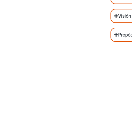
Visión
Propós