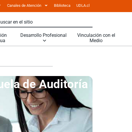
Canales de Atención
Biblioteca
UDLA.cl
ión
Desarrollo Profesional
Vinculación con el
nua
Medio
ela de Auditoría