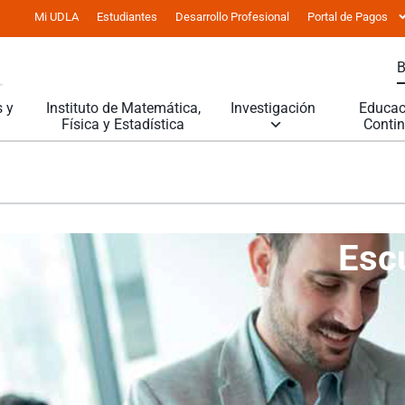
Mi UDLA
Estudiantes
Desarrollo Profesional
Portal de Pagos
 y
Instituto de Matemática,
Investigación
Educac
Física y Estadística
Conti
Escu